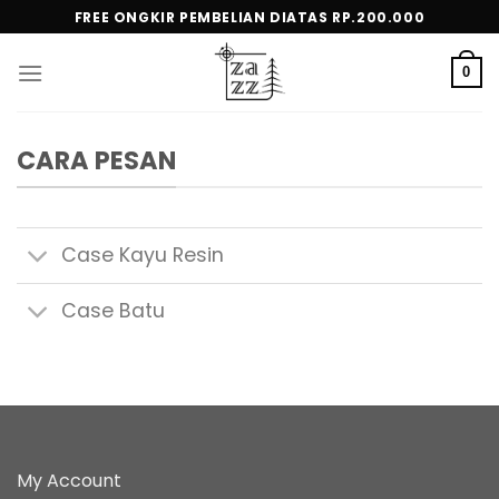
Skip
FREE ONGKIR PEMBELIAN DIATAS RP.200.000
to
content
0
CARA PESAN
Case Kayu Resin
Case Batu
My Account