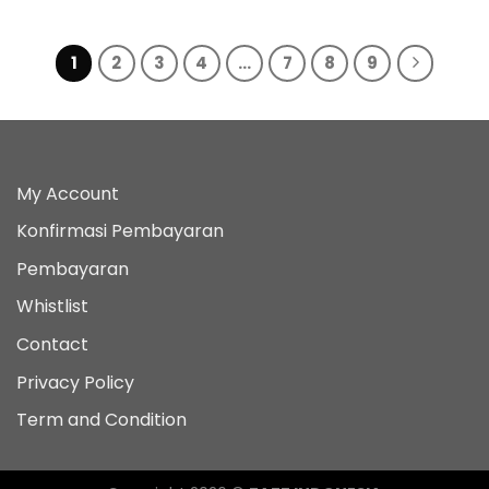
Rp329000.
Rp24
1
2
3
4
…
7
8
9
My Account
Konfirmasi Pembayaran
Pembayaran
Whistlist
Contact
Privacy Policy
Term and Condition