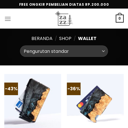
Skip
FREE ONGKIR PEMBELIAN DIATAS RP.200.000
to
content
0
BERANDA
/
SHOP
/
WALLET
-43%
-36%