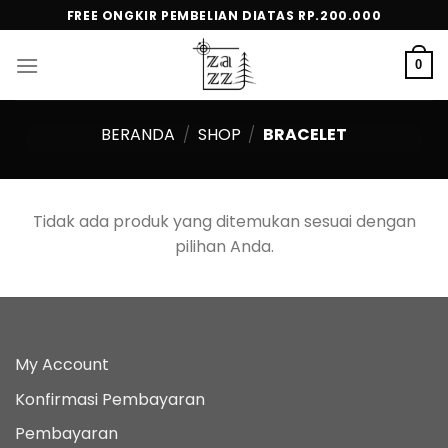
Skip
FREE ONGKIR PEMBELIAN DIATAS RP.200.000
to
content
0
BERANDA
/
SHOP
/
BRACELET
Tidak ada produk yang ditemukan sesuai dengan
pilihan Anda.
My Account
Konfirmasi Pembayaran
Pembayaran