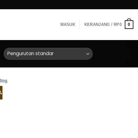
0
MASUK
KERANJANG /
RP
0
%