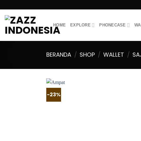
Skip
to
content
HOME
EXPLORE
PHONECASE
WA
BERANDA
/
SHOP
/
WALLET
/
SA
-23%