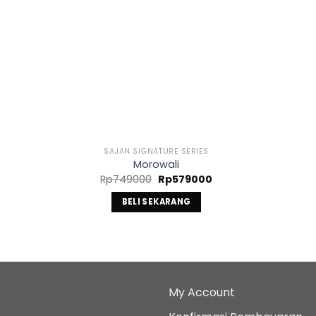
SAJAN SIGNATURE SERIES
Morowali
Harga
Harga
Rp
749000
Rp
579000
aslinya
saat
adalah:
ini
BELI SEKARANG
Rp749000.
adalah:
00.
Rp579000.
My Account