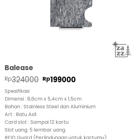
Balease
Harga
Harga
324000
199000
Rp
Rp
aslinya
saat
Spesifikasi
adalah:
ini
Dimensi : 8,6cm x 5,4cm x 1,5cm
Rp324000.
adalah:
Bahan : Stainless Steel dan Aluminium
Rp199000.
Art : Batu Asli
Card slot : Sampai 12 kartu
Slot uang: 5 lembar uang.
RFID Guard (Perlindungan untuk kartumu)