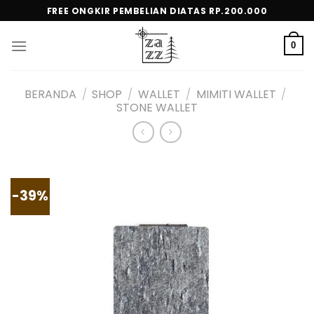
Skip
FREE ONGKIR PEMBELIAN DIATAS RP.200.000
to
content
0
BERANDA
/
SHOP
/
WALLET
/
MIMITI WALLET
/
STONE WALLET
-39%