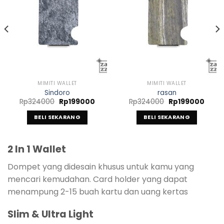
ga
MIMITI WALLET
MIMITI WALLET
t
Sindoro
rasan
ah:
Harga
Harga
Harga
Harg
Rp
324000
Rp
199000
Rp
324000
Rp
199000
99000.
aslinya
saat
aslinya
saat
adalah:
ini
adalah:
ini
BELI SEKARANG
BELI SEKARANG
Rp324000.
adalah:
Rp324000.
adala
Rp199000.
Rp199
2 In 1 Wallet
Dompet yang didesain khusus untuk kamu yang
mencari kemudahan. Card holder yang dapat
menampung 2-15 buah kartu dan uang kertas
Slim & Ultra Light