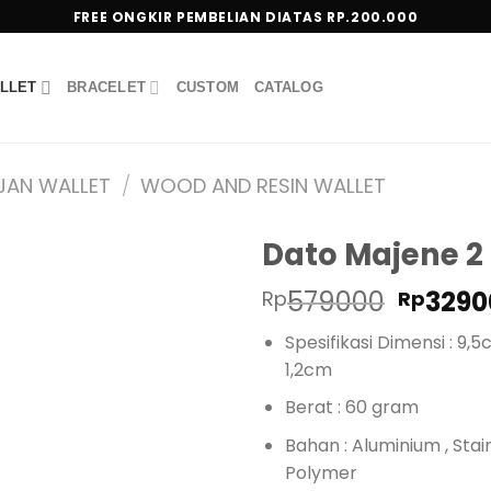
FREE ONGKIR PEMBELIAN DIATAS RP.200.000
LLET
BRACELET
CUSTOM
CATALOG
JAN WALLET
/
WOOD AND RESIN WALLET
Dato Majene 2
Harga
579000
3290
Rp
Rp
asliny
Spesifikasi Dimensi : 9,
adalah
1,2cm
Rp5790
Berat : 60 gram
Bahan : Aluminium , Stain
Polymer