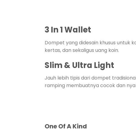
Rp579000.
adalah:
Rp329000.
3 In 1 Wallet
Dompet yang didesain khusus untuk 
kertas, dan sekaligus uang koin.
Slim & Ultra Light
Jauh lebih tipis dari dompet tradisi
ramping membuatnya cocok dan nyam
One Of A Kind