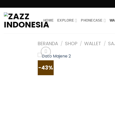
Skip
to
content
HOME
EXPLORE
PHONECASE
WA
BERANDA
/
SHOP
/
WALLET
/
SA
-43%