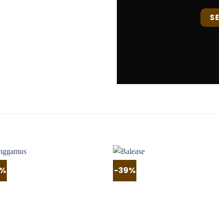
S
0%
-39%