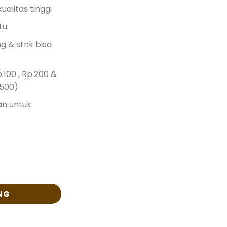
kualitas tinggi
tu
g & stnk bisa
p.100 , Rp.200 &
.500)
an untuk
NG